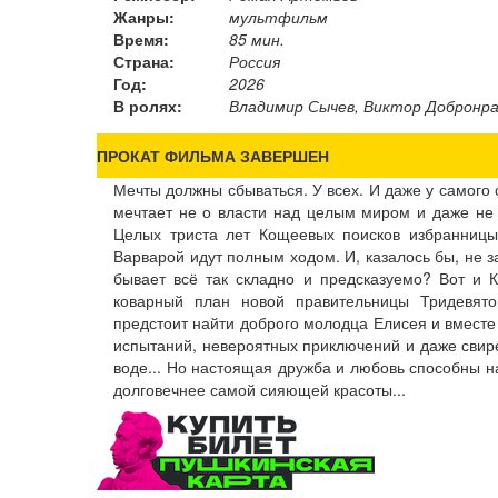
Жанры:
мультфильм
Время:
85 мин.
Страна:
Россия
Год:
2026
В ролях:
Владимир Сычев, Виктор Добронра
ПРОКАТ ФИЛЬМА ЗАВЕРШЕН
Мечты должны сбываться. У всех. И даже у самого 
мечтает не о власти над целым миром и даже не о
Целых триста лет Кощеевых поисков избранницы 
Варварой идут полным ходом. И, казалось бы, не з
бывает всё так складно и предсказуемо? Вот и 
коварный план новой правительницы Тридевят
предстоит найти доброго молодца Елисея и вместе
испытаний, невероятных приключений и даже свир
воде... Но настоящая дружба и любовь способны н
долговечнее самой сияющей красоты...