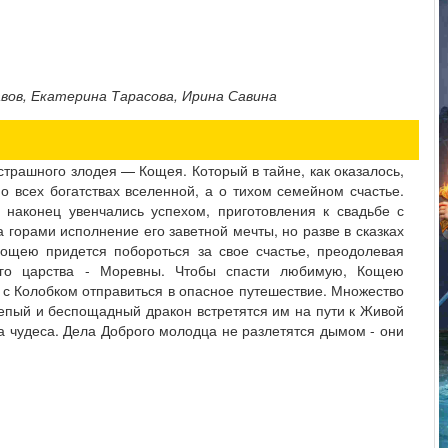
вов, Екатерина Тарасова, Ирина Савина
страшного злодея — Кощея. Который в тайне, как оказалось,
 всех богатствах вселенной, а о тихом семейном счастье.
наконец увенчались успехом, приготовления к свадьбе с
а горами исполнение его заветной мечты, но разве в сказках
Кощею придется побороться за свое счастье, преодолевая
ого царства - Моревны. Чтобы спасти любимую, Кощею
 с Колобком отправиться в опасное путешествие. Множество
епый и беспощадный дракон встретятся им на пути к Живой
а чудеса. Дела Доброго молодца не разлетятся дымом - они