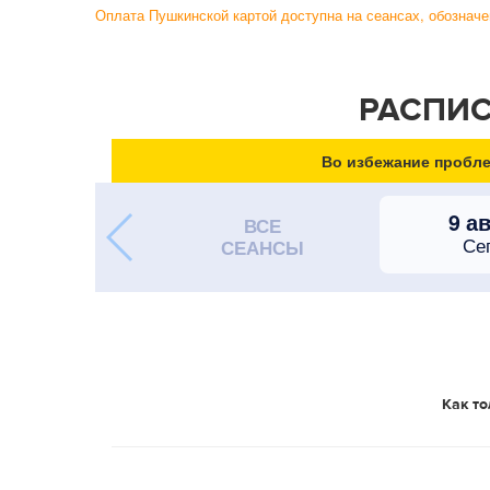
Оплата Пушкинской картой доступна на сеансах, обозна
РАСПИС
Во избежание пробле
9 а
ВСЕ
Се
СЕАНСЫ
Как то