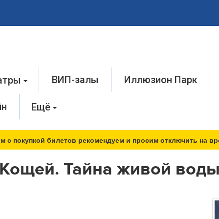
ВИП-залы
Иллюзион Парк
атры
йн
Ещё
м с покупкой билетов рекомендуем и просим отключить на вр
Кощей. Тайна живой вод