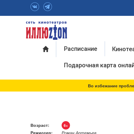
Инфо
Расписание
Киноте
Подарочная карта онла
Во избежание пробле
Возраст:
6+
Режиссер:
Роман Артемьев