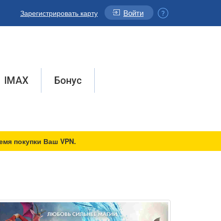
Войти
Зарегистрировать карту
IMAX
Бонус
емя покупки Ваш VPN.
ы