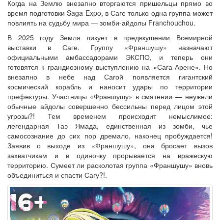
Когда на Землю внезапно вторгаются пришельцы прямо во
время подготовки Saga Expo, в Саге только одна группа может
повлиять на судьбу мира — зомби-айдолы Franchouchou.
В 2025 году Земля ликует в предвкушении Всемирной
выставки в Саге. Группу «Франшушу» назначают
официальными амбассадорами ЭКСПО, и теперь они
готовятся к грандиозному выступлению на «Сага-Арене». Но
внезапно в небе над Сагой появляется гигантский
космический корабль и наносит удары по территории
префектуры. Участницы «Франшушу» в смятении — неужели
обычные айдолы совершенно бессильны перед лицом этой
угрозы?! Тем временем происходит немыслимое:
легендарная Таэ Ямада, единственная из зомби, чье
самосознание до сих пор дремало, наконец пробуждается!
Заявив о выходе из «Франшушу», она бросает вызов
захватчикам и в одиночку прорывается на вражескую
территорию. Сумеет ли расколотая группа «Франшушу» вновь
объединиться и спасти Сагу?!.