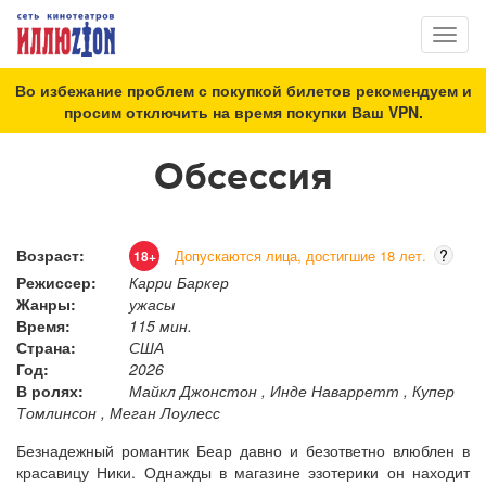
Toggl
naviga
Во избежание проблем с покупкой билетов рекомендуем и
просим отключить на время покупки Ваш VPN.
Обсессия
Возраст:
?
Допускаются лица, достигшие 18 лет.
18+
Режиссер:
Карри Баркер
Жанры:
ужасы
Время:
115 мин.
Страна:
США
Год:
2026
В ролях:
Майкл Джонстон , Инде Наварретт , Купер
Томлинсон , Меган Лоулесс
Безнадежный романтик Беар давно и безответно влюблен в
красавицу Ники. Однажды в магазине эзотерики он находит