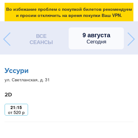
Во избежание проблем с покупкой билетов рекомендуем
и просим отключить на время покупки Ваш VPN.
9 августа
ВСЕ
Сегодня
СЕАНСЫ
Уссури
ул. Светланская, д. 31
2D
21:15
от
520
р