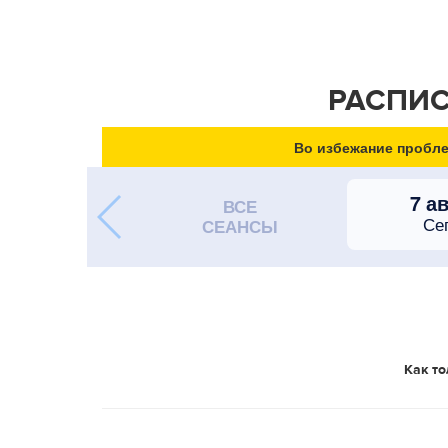
РАСПИС
Во избежание пробле
7 а
ВСЕ
Се
СЕАНСЫ
Как то