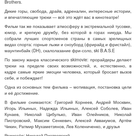
Brothers.
Дикие горы, свобода, драйв, адреналин, интересные истории,
и впечатляющие трюки — всё это ждёт вас в кинотеатре!
Фильм так же показывает атмосферу в экстремальной тусовке,
юмор, и крепкую дружбу, без которой в горах никуда. Мы
собрали лучших спортсменов страны в самых зрелищных
видах спорта: горные лыжи и сноуборд (фрирайд и фристайл),
маунтинбайк (DH), скалолазание фри-соло, ski B.A.S.E
По закону жанра классического skimovie: прорайдеры делают
трюки на пределе своих возможностей, и, естественно, в
кадре самые яркие эмоции человека, который бросает вызов
себе, и побеждает!
Одна из основных тем фильма – мотивация, постановка цели
и её достижение.
В фильме снимаются: Григорий Корнеев, Андрей Москвин,
Игорь Ильиных, Надежда Ильиных, Алексей Соболев, Иван
Кунаев, Николай Цибулько, Иван Олейников, Николай
Пиотровский, Максим Сенкевич, Алексей Аввакумов, Артём
Чикин, Ратмир Мухаметзянов, Лев Колениченко, и друзья
Режиссёр: Николай Пиотровский