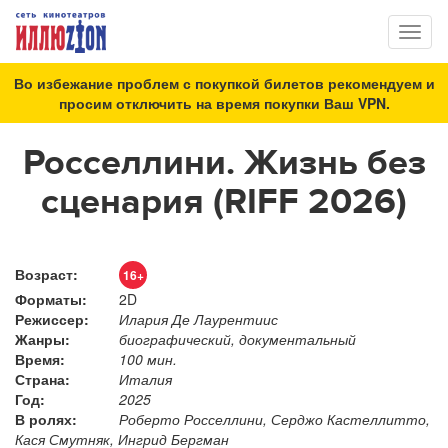
Toggl
naviga
Во избежание проблем с покупкой билетов рекомендуем и
просим отключить на время покупки Ваш VPN.
Росселлини. Жизнь без
сценария (RIFF 2026)
Возраст:
16+
Форматы:
2D
Режиссер:
Илария Де Лаурентиис
Жанры:
биографический, документальный
Время:
100 мин.
Страна:
Италия
Год:
2025
В ролях:
Роберто Росселлини, Серджо Кастеллитто,
Кася Смутняк, Ингрид Бергман