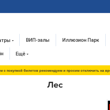
ВИП-залы
Иллюзион Парк
атры
йн
Ещё
м с покупкой билетов рекомендуем и просим отключить на вр
Лес