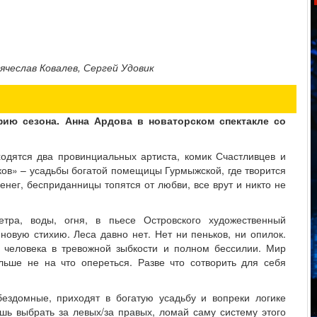
ячеслав Ковалев, Сергей Удовик
фию сезона. Анна Ардова в новаторском спектакле со
ходятся два провинциальных артиста, комик Счастливцев и
ьков» – усадьбы богатой помещицы Гурмыжской, где творится
нег, бесприданницы топятся от любви, все врут и никто не
етра, воды, огня, в пьесе Островского художественный
новую стихию. Леса давно нет. Нет ни пеньков, ни опилок.
 человека в тревожной зыбкости и полном бессилии. Мир
льше не на что опереться. Разве что сотворить для себя
ездомные, приходят в богатую усадьбу и вопреки логике
шь выбрать за левых/за правых, ломай саму систему этого