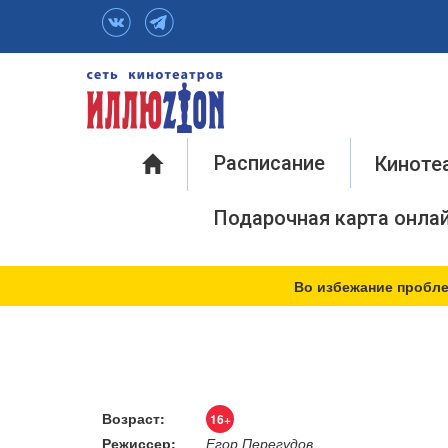
Инфо
Расписание
Киноте
Подарочная карта онла
Во избежание пробле
Возраст:
16+
Режиссер:
Егор Перегудов