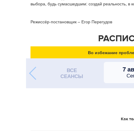
выбора, будь сумасшедшим: создай реальность, в ко
Режиссёр-постановщик – Егор Перегудов
РАСПИС
Во избежание пробле
7 а
ВСЕ
Се
СЕАНСЫ
Как то