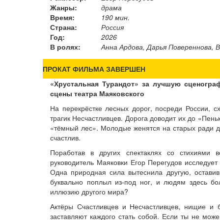
Жанры:
драма
Время:
190 мин.
Страна:
Россия
Год:
2026
В ролях:
Анна Ардова, Дарья Повереннова, В
ПРОКАТ ФИЛЬМА ЗАВЕРШЕН
«Хрустальная Турандот» за лучшую сценогра
сцены театра Маяковского
На перекрёстке лесных дорог, посреди России, с
трагик Несчастливцев. Дорога доводит их до «Пен
«тёмный лес». Молодые женятся на старых ради де
счастлив.
Поработав в других спектаклях со стихиями в
руководитель Маяковки Егор Перегудов исследует 
Одна природная сила вытеснила другую, оставив
буквально поплыл из-под ног, и людям здесь бо
иллюзию другого мира?
Актёры Счастливцев и Несчастливцев, нищие и б
заставляют каждого стать собой. Если ты не може