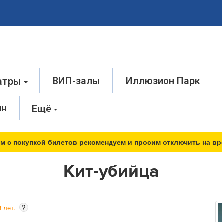
ВИП-залы
Иллюзион Парк
атры
йн
Ещё
м с покупкой билетов рекомендуем и просим отключить на вр
Кит-убийца
?
 лет.