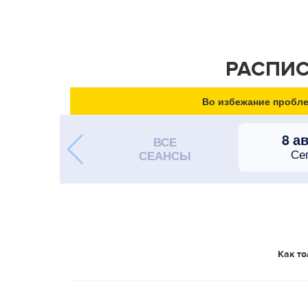
РАСПИС
Во избежание пробле
8 а
ВСЕ
Се
СЕАНСЫ
Как то