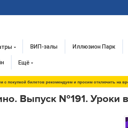
ВИП-залы
Иллюзион Парк
атры
йн
Ещё
м с покупкой билетов рекомендуем и просим отключить на вр
ино. Выпуск №191. Уроки 