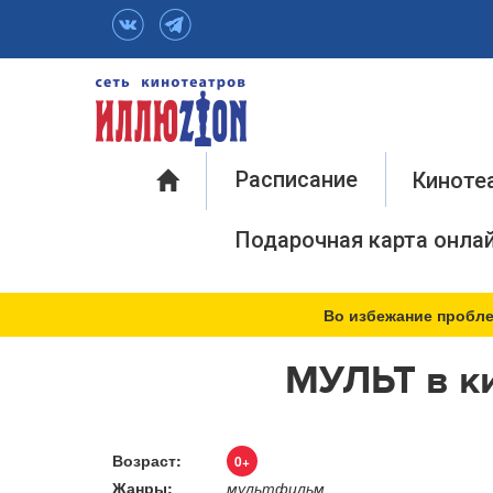
Инфо
Расписание
Киноте
Подарочная карта онла
Во избежание пробле
МУЛЬТ в к
Возраст:
0+
Жанры:
мультфильм