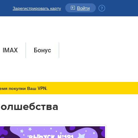
Войти
Зарегистрировать карту
IMAX
Бонус
емя покупки Ваш VPN.
волшебства