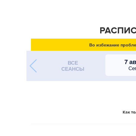
РАСПИС
Во избежание пробле
7 а
ВСЕ
Се
СЕАНСЫ
Как то