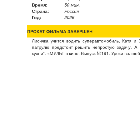
Время:
50 мин.
Страна:
Россия
Год:
2026
ПРОКАТ ФИЛЬМА ЗАВЕРШЕН
Лисичка учится водить суперавтомобиль, Катя и
патрулю предстоит решить непростую задачу. А
кухни”. «МУЛЬТ в кино. Выпуск №191. Уроки волшебс