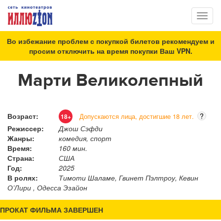
Toggl
naviga
Во избежание проблем с покупкой билетов рекомендуем и
просим отключить на время покупки Ваш VPN.
Марти Великолепный
Возраст:
?
Допускаются лица, достигшие 18 лет.
18+
Режиссер:
Джош Сэфди
Жанры:
комедия, спорт
Время:
160 мин.
Страна:
США
Год:
2025
В ролях:
Тимоти Шаламе, Гвинет Пэлтроу, Кевин
О’Лири , Одесса Эзайон
ПРОКАТ ФИЛЬМА ЗАВЕРШЕН