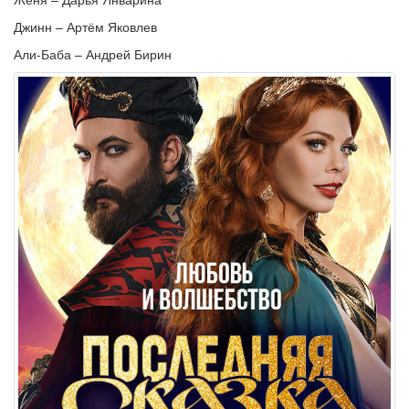
Джинн – Артём Яковлев
Али-Баба – Андрей Бирин