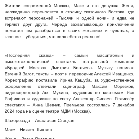
Жители современной Москвы, Макс и его девушка Женя,
неожиданно переносятся в столицу сказочного Востока, где
встречают персонажей «Тысячи и одной ночи» и едва не
теряют друг друга. Череда захватывающих приключений
помогает им разобраться в своих желаниях и чувствах, а
главное – убедиться, что волшебство реально!
«Последняя сказка» – самый масштабный и
высокотехнологичный спектакль театральной компании
«Бродвей Москва» Дмитрия Богачева. Музыку написал
Евгений Загот, тексты – поэт и переводчик Алексей Иващенко.
Хореографию поставила Ирина Кашуба, за художественное
оформление отвечали сценограф Максим Обрезков,
видеосценограф Ася Мухина, художник по костюмам Яся
Рафикова и художник по свету Александр Сиваев. Режиссёр
спектакля – Анна Шевчук. Премьера состоялась 7 декабря
2024 года на сцене театра МДМ (Москва).
Шахерезада – Анастасия Стоцкая
Макс – Никита Шишкин
Женя – Дарья Январина