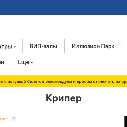
ВИП-залы
Иллюзион Парк
атры
йн
Ещё
м с покупкой билетов рекомендуем и просим отключить на вр
Крипер
?
 лет.