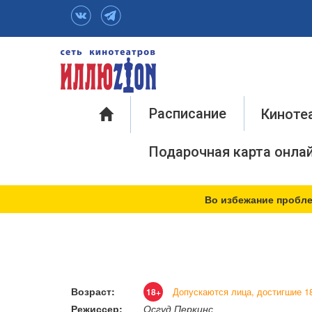
Инфо
Расписание
Киноте
Подарочная карта онла
Во избежание пробле
Возраст:
Допускаются лица, достигшие 18
18+
Режиссер:
Осгуд Перкинс