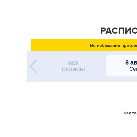
РАСПИС
Во избежание пробле
8 а
ВСЕ
Се
СЕАНСЫ
Как то