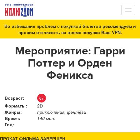
Toggl
naviga
Во избежание проблем с покупкой билетов рекомендуем и
просим отключить на время покупки Ваш VPN.
Мероприятие: Гарри
Поттер и Орден
Феникса
Возраст:
6+
Форматы:
2D
Жанры:
приключения, фэнтези
Время:
140 мин.
Год:
ПРОКАТ ФИЛЬМА ЗАВЕРШЕН