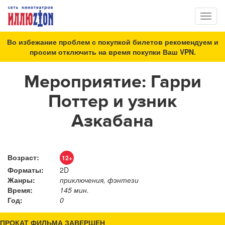
Toggl
naviga
Во избежание проблем с покупкой билетов рекомендуем и
просим отключить на время покупки Ваш VPN.
Мероприятие: Гарри
Поттер и узник
Азкабана
Возраст:
12+
Форматы:
2D
Жанры:
приключения, фэнтези
Время:
145 мин.
Год:
0
ПРОКАТ ФИЛЬМА ЗАВЕРШЕН