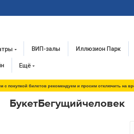
ВИП-залы
Иллюзион Парк
атры
йн
Ещё
м с покупкой билетов рекомендуем и просим отключить на вр
БукетБегущийчеловек