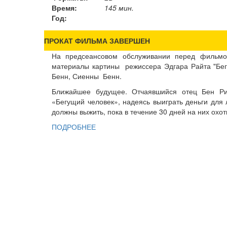
Время:
145 мин.
Год:
ПРОКАТ ФИЛЬМА ЗАВЕРШЕН
На предсеансовом обслуживании перед фильмо
материалы картины режиссера Эдгара Райта "Бег
Бенн, Сиенны Бенн.
Ближайшее будущее. Отчаявшийся отец Бен Ри
«Бегущий человек», надеясь выиграть деньги для 
должны выжить, пока в течение 30 дней на них охот
ПОДРОБНЕЕ