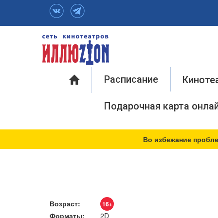
Инфо
Расписание
Киноте
Подарочная карта онла
Во избежание пробле
Возраст:
16+
Форматы:
2D