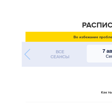
РАСПИС
Во избежание пробле
7 а
ВСЕ
Се
СЕАНСЫ
Как то