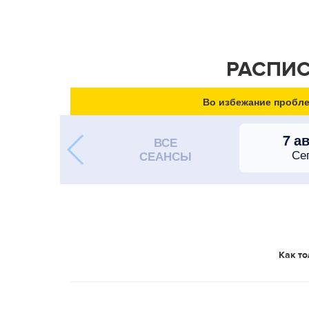
РАСПИС
Во избежание пробле
7 а
ВСЕ
Се
СЕАНСЫ
Как то