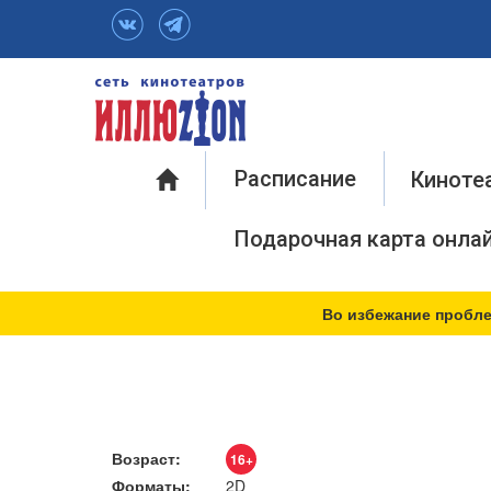
Инфо
Расписание
Киноте
Подарочная карта онла
Во избежание пробле
Возраст:
16+
Форматы:
2D