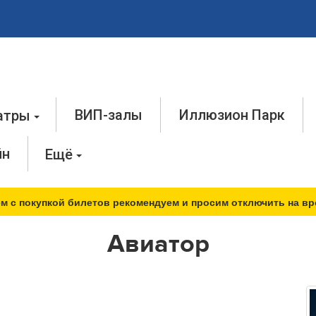
ВИП-залы
Иллюзион Парк
атры
йн
Ещё
м с покупкой билетов рекомендуем и просим отключить на вр
Авиатор