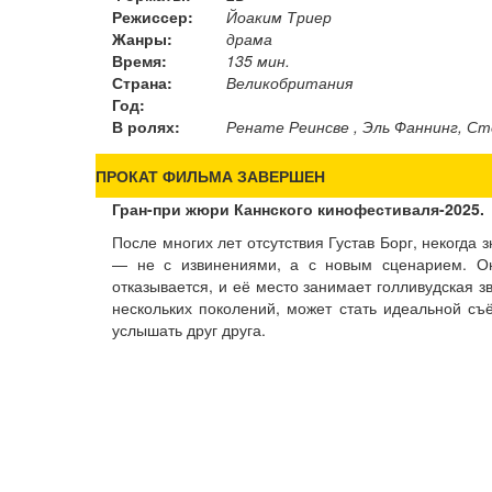
Режиссер:
Йоаким Триер
Жанры:
драма
Время:
135 мин.
Страна:
Великобритания
Год:
В ролях:
Ренате Реинсве , Эль Фаннинг, С
ПРОКАТ ФИЛЬМА ЗАВЕРШЕН
Гран-при жюри Каннского кинофестиваля-2025.
После многих лет отсутствия Густав Борг, некогда
— не с извинениями, а с новым сценарием. Он 
отказывается, и её место занимает голливудская з
нескольких поколений, может стать идеальной с
услышать друг друга.