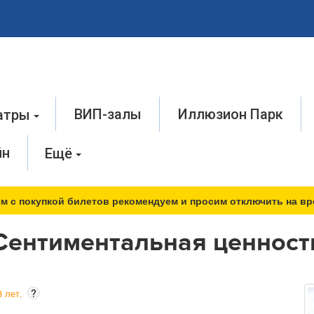
ВИП-залы
Иллюзион Парк
атры
йн
Ещё
м с покупкой билетов рекомендуем и просим отключить на вр
Сентиментальная ценност
?
 лет.