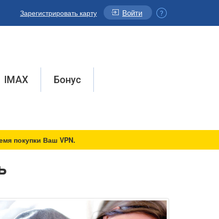
Войти
Зарегистрировать карту
IMAX
Бонус
емя покупки Ваш VPN.
ь