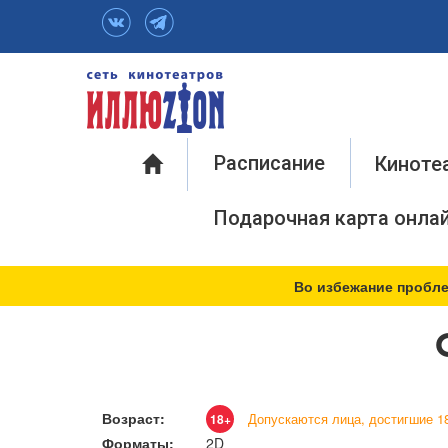
Инфо
Расписание
Киноте
Подарочная карта онла
Во избежание пробле
Возраст:
Допускаются лица, достигшие 18
18+
Форматы:
2D