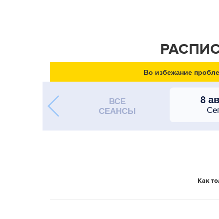
РАСПИС
Во избежание пробле
8 а
ВСЕ
Се
СЕАНСЫ
Как то