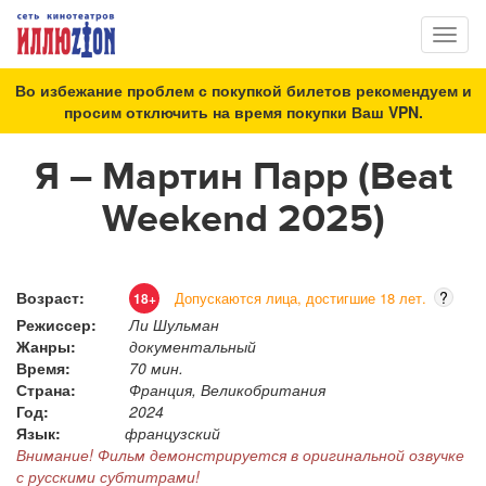
Toggl
naviga
Во избежание проблем с покупкой билетов рекомендуем и
просим отключить на время покупки Ваш VPN.
Я – Мартин Парр (Beat
Weekend 2025)
Возраст:
?
Допускаются лица, достигшие 18 лет.
18+
Режиссер:
Ли Шульман
Жанры:
документальный
Время:
70 мин.
Страна:
Франция, Великобритания
Год:
2024
Язык:
французский
Внимание! Фильм демонстрируется в оригинальной озвучке
с русскими субтитрами!