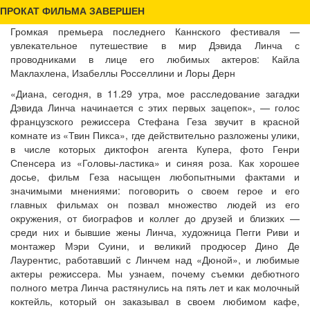
ПРОКАТ ФИЛЬМА ЗАВЕРШЕН
Громкая премьера последнего Каннского фестиваля —
увлекательное путешествие в мир Дэвида Линча с
проводниками в лице его любимых актеров: Кайла
Маклахлена, Изабеллы Росселлини и Лоры Дерн
«Диана, сегодня, в 11.29 утра, мое расследование загадки
Дэвида Линча начинается с этих первых зацепок», — голос
французского режиссера Стефана Геза звучит в красной
комнате из «Твин Пикса», где действительно разложены улики,
в числе которых диктофон агента Купера, фото Генри
Спенсера из «Головы-ластика» и синяя роза. Как хорошее
досье, фильм Геза насыщен любопытными фактами и
значимыми мнениями: поговорить о своем герое и его
главных фильмах он позвал множество людей из его
окружения, от биографов и коллег до друзей и близких —
среди них и бывшие жены Линча, художница Пегги Риви и
монтажер Мэри Суини, и великий продюсер Дино Де
Лаурентис, работавший с Линчем над «Дюной», и любимые
актеры режиссера. Мы узнаем, почему съемки дебютного
полного метра Линча растянулись на пять лет и как молочный
коктейль, который он заказывал в своем любимом кафе,