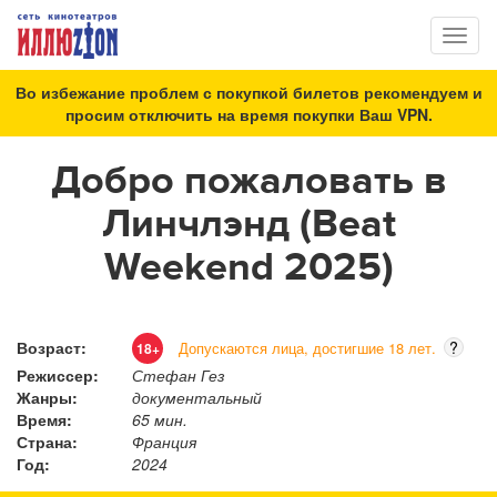
Toggl
naviga
Во избежание проблем с покупкой билетов рекомендуем и
просим отключить на время покупки Ваш VPN.
Добро пожаловать в
Линчлэнд (Beat
Weekend 2025)
Возраст:
?
Допускаются лица, достигшие 18 лет.
18+
Режиссер:
Стефан Гез
Жанры:
документальный
Время:
65 мин.
Страна:
Франция
Год:
2024