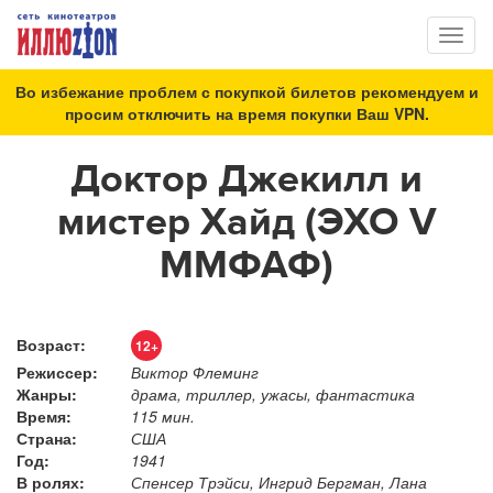
Toggl
naviga
Во избежание проблем с покупкой билетов рекомендуем и
просим отключить на время покупки Ваш VPN.
Доктор Джекилл и
мистер Хайд (ЭХО V
ММФАФ)
Возраст:
12+
Режиссер:
Виктор Флеминг
Жанры:
драма, триллер, ужасы, фантастика
Время:
115 мин.
Страна:
США
Год:
1941
В ролях:
Спенсер Трэйси, Ингрид Бергман, Лана