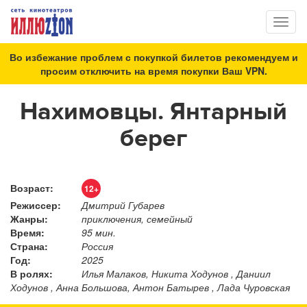
Toggl
naviga
Во избежание проблем с покупкой билетов рекомендуем и
просим отключить на время покупки Ваш VPN.
Нахимовцы. Янтарный
берег
Возраст:
12+
Режиссер:
Дмитрий Губарев
Жанры:
приключения, семейный
Время:
95 мин.
Страна:
Россия
Год:
2025
В ролях:
Илья Малаков, Никита Ходунов , Даниил
Ходунов , Анна Большова, Антон Батырев , Лада Чуровская