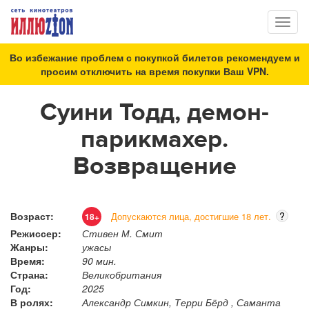
Toggl
naviga
Во избежание проблем с покупкой билетов рекомендуем и
просим отключить на время покупки Ваш VPN.
Суини Тодд, демон-
парикмахер.
Возвращение
Возраст:
?
Допускаются лица, достигшие 18 лет.
18+
Режиссер:
Стивен М. Смит
Жанры:
ужасы
Время:
90 мин.
Страна:
Великобритания
Год:
2025
В ролях:
Александр Симкин, Терри Бёрд , Саманта