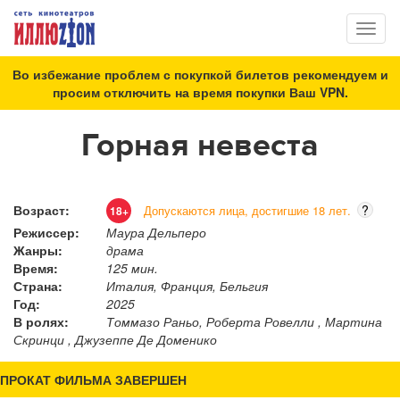
Toggl
naviga
Во избежание проблем с покупкой билетов рекомендуем и
просим отключить на время покупки Ваш VPN.
Горная невеста
Возраст:
?
Допускаются лица, достигшие 18 лет.
18+
Режиссер:
Маура Дельперо
Жанры:
драма
Время:
125 мин.
Страна:
Италия, Франция, Бельгия
Год:
2025
В ролях:
Томмазо Раньо, Роберта Ровелли , Мартина
Скринци , Джузеппе Де Доменико
ПРОКАТ ФИЛЬМА ЗАВЕРШЕН