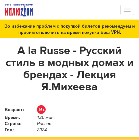
Toggl
naviga
Во избежание проблем с покупкой билетов рекомендуем и
просим отключить на время покупки Ваш VPN.
A la Russe - Русский
стиль в модных домах и
брендах - Лекция
Я.Михеева
Возраст:
16+
Время:
120 мин.
Страна:
Россия
Год:
2024