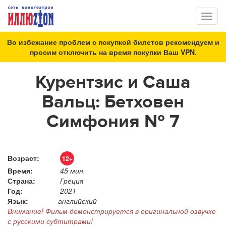
Toggl
naviga
Во избежание проблем с покупкой билетов рекомендуем и
просим отключить на время покупки Ваш VPN.
Курентзис и Саша
Вальц: Бетховен
Симфония № 7
Возраст:
12+
Время:
45 мин.
Страна:
Греция
Год:
2021
Язык:
английский
Внимание! Фильм демонстрируется в оригинальной озвучке
с русскими субтитрами!