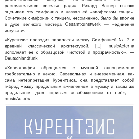
расточительство веселья ради». Рихард Вагнер высоко
оценивал эту симфонию и назвал её «апофеозом танца».
Сочетание симфонии с танцем, несомненно, было бы вполне
в духе великого мастера Gesamtkunstwerk — «единения
искусств».
«Курентзис проводит параллели между Симфонией № 7 и
древней классической архитектурой. [...] musicAeterna
исполняет её с образцовой чистотой и прозрачностью», —
Deutschlandfunk
«Хореография обращается с музыкой одновременно
требовательно и нежно. Своевольная и вневременная, как
сама интерпретация Курентзиса, она представляет собой
гибрид между предельным вживлением в музыку и таким же
предельным, даже игривым освобождением от неё», —
musicAeterna