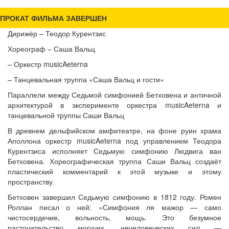
ПРОКАТ ФИЛЬМА ЗАВЕРШЕН
Дирижёр – Теодор Курентзис
Хореограф – Саша Вальц
– Оркестр musicAeterna
– Танцевальная труппа «Саша Вальц и гости»
Параллели между Седьмой симфонией Бетховена и античной
архитектурой в эксперименте оркестра musicAeterna и
танцевальной труппы Саши Вальц
В древнем дельфийском амфитеатре, на фоне руин храма
Аполлона оркестр musicAeterna под управлением Теодора
Курентзиса исполняет Седьмую симфонию Людвига ван
Бетховена. Хореографическая труппа Саши Вальц создаёт
пластический комментарий к этой музыке и этому
пространству.
Бетховен завершил Седьмую симфонию в 1812 году. Ромен
Роллан писал о ней: «Симфония ля мажор — само
чистосердечие, вольность, мощь. Это безумное
расточительство могучих, нечеловеческих сил —