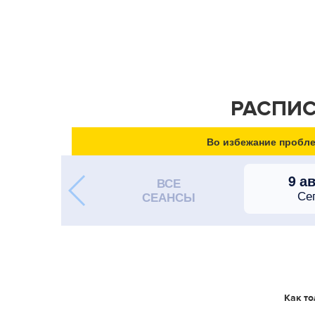
РАСПИС
Во избежание пробле
9 а
ВСЕ
Се
СЕАНСЫ
Как то