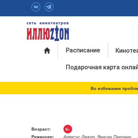
Инфо
Расписание
Киноте
Подарочная карта онла
Во избежание пробле
Возраст:
6+
Режиссер:
Алексис Дюкор, Венсан Паронно