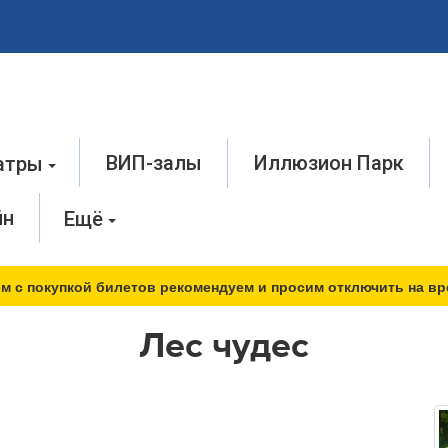
ВИП-залы
Иллюзион Парк
атры
йн
Ещё
м с покупкой билетов рекомендуем и просим отключить на вр
Лес чудес