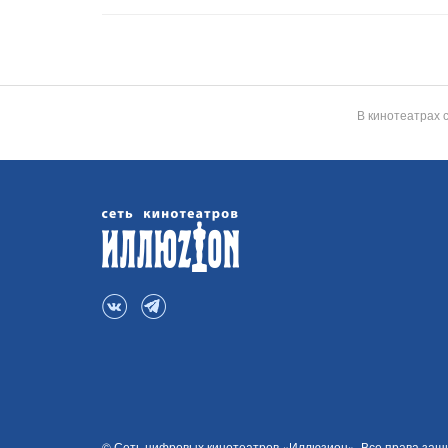
В кинотеатрах 
© Сеть цифровых кинотеатров «Иллюзион». Все права за