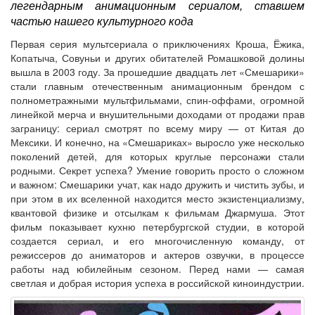
легендарным анимационным сериалом, ставшем
частью нашего культурного кода
Первая серия мультсериала о приключениях Кроша, Ёжика,
Копатыча, Совуньи и других обитателей Ромашковой долины
вышла в 2003 году. За прошедшие двадцать лет «Смешарики»
стали главным отечественным анимационным брендом с
полнометражными мультфильмами, спин-оффами, огромной
линейкой мерча и внушительными доходами от продажи прав
заграницу: сериал смотрят по всему миру — от Китая до
Мексики. И конечно, на «Смешариках» выросло уже несколько
поколений детей, для которых круглые персонажи стали
родными. Секрет успеха? Умение говорить просто о сложном
и важном: Смешарики учат, как надо дружить и чистить зубы, и
при этом в их вселенной находится место экзистенциализму,
квантовой физике и отсылкам к фильмам Джармуша. Этот
фильм показывает кухню петербургской студии, в которой
создается сериал, и его многочисленную команду, от
режиссеров до аниматоров и актеров озвучки, в процессе
работы над юбилейным сезоном. Перед нами — самая
светлая и добрая история успеха в российской киноиндустрии.