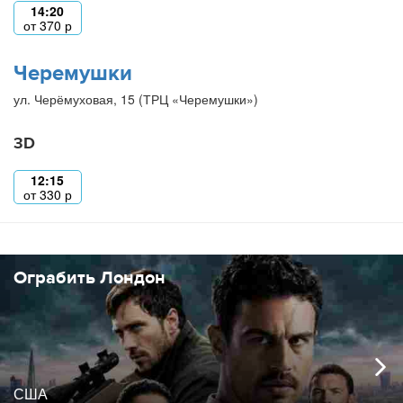
14:20
от
370
р
Черемушки
ул. Черёмуховая, 15 (ТРЦ «Черемушки»)
3D
12:15
от
330
р
Ограбить Лондон
США