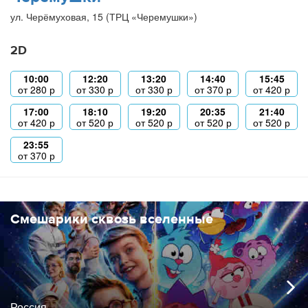
ул. Черёмуховая, 15 (ТРЦ «Черемушки»)
2D
10:00
12:20
13:20
14:40
15:45
от
280
р
от
330
р
от
330
р
от
370
р
от
420
р
17:00
18:10
19:20
20:35
21:40
от
420
р
от
520
р
от
520
р
от
520
р
от
520
р
23:55
от
370
р
Смешарики сквозь вселенные
Россия