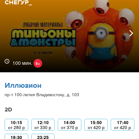
СНЕГУР_
100 мин.
6+
Иллюзион
пр-т 100-летия Владивостоку, д. 103
2D
10:15
12:10
14:00
15:50
17:40
от
280
р
от
330
р
от
370
р
от
420
р
от
420
р
19:30
23:25