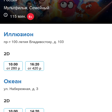
Мультфильм, Семейный
115 мин.
6+
Иллюзион
пр-т 100-летия Владивостоку, д. 103
2D
10:00
16:20
от
280
р
от
420
р
Океан
ул. Набережная, д. 3
2D
10:00
14:20