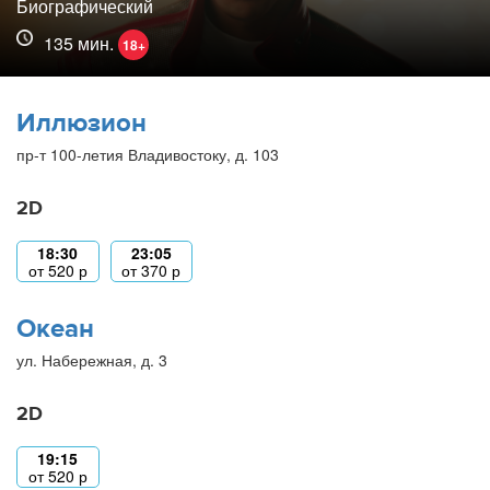
Биографический
135 мин.
18+
Иллюзион
пр-т 100-летия Владивостоку, д. 103
2D
18:30
23:05
от
520
р
от
370
р
Океан
ул. Набережная, д. 3
2D
19:15
от
520
р