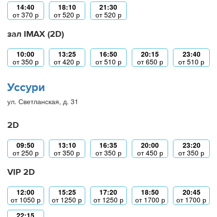
14:40
18:10
21:30
от
370
р
от
520
р
от
520
р
зал IMAX (2D)
10:00
13:25
16:50
20:15
23:40
от
350
р
от
420
р
от
510
р
от
650
р
от
510
р
Уссури
ул. Светланская, д. 31
2D
09:50
13:10
16:35
20:00
23:20
от
250
р
от
350
р
от
350
р
от
450
р
от
350
р
VIP 2D
12:00
15:25
17:20
18:50
20:45
от
1050
р
от
1250
р
от
1250
р
от
1700
р
от
1700
р
22:15