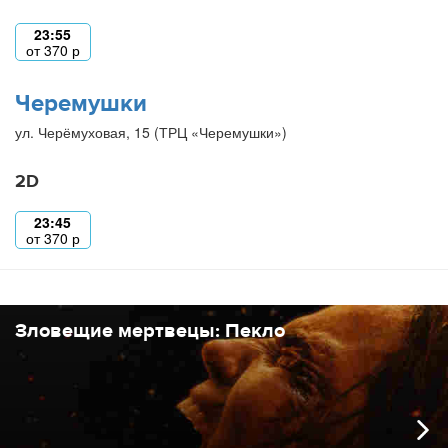
23:55
от
370
р
Черемушки
ул. Черёмуховая, 15 (ТРЦ «Черемушки»)
2D
23:45
от
370
р
Зловещие мертвецы: Пекло