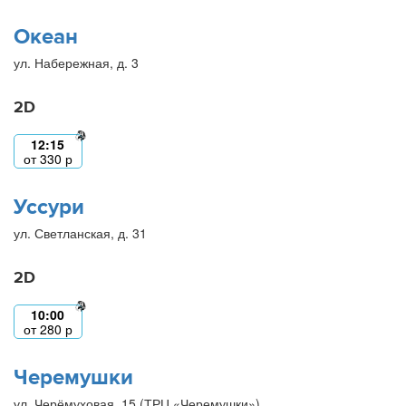
Океан
ул. Набережная, д. 3
2D
12:15
от
330
р
Уссури
ул. Светланская, д. 31
2D
10:00
от
280
р
Черемушки
ул. Черёмуховая, 15 (ТРЦ «Черемушки»)