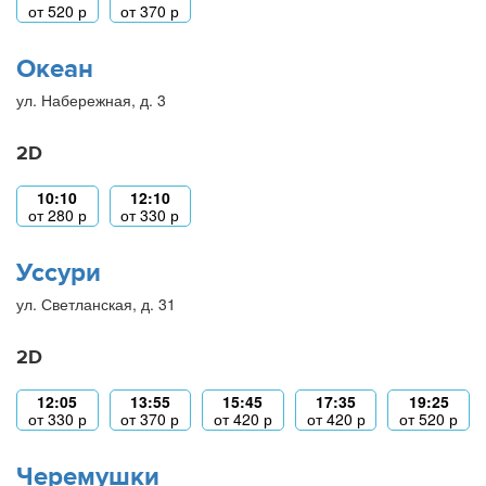
от
520
р
от
370
р
Океан
ул. Набережная, д. 3
2D
10:10
12:10
от
280
р
от
330
р
Уссури
ул. Светланская, д. 31
2D
12:05
13:55
15:45
17:35
19:25
от
330
р
от
370
р
от
420
р
от
420
р
от
520
р
Черемушки