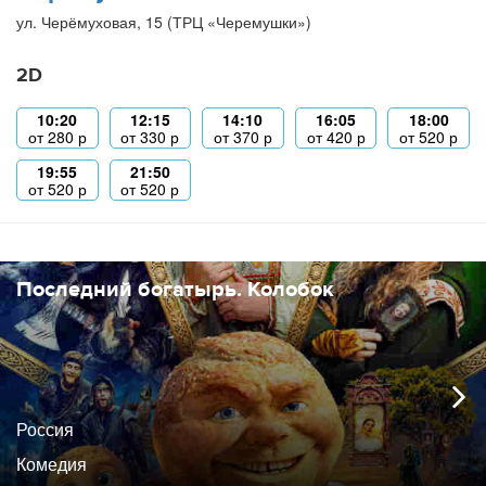
ул. Черёмуховая, 15 (ТРЦ «Черемушки»)
2D
10:20
12:15
14:10
16:05
18:00
от
280
р
от
330
р
от
370
р
от
420
р
от
520
р
19:55
21:50
от
520
р
от
520
р
Последний богатырь. Колобок
Россия
Комедия