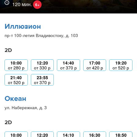
120 мин.
6+
Иллюзион
пр-т 100-летия Владивостоку, д. 103
2D
10:00
12:20
14:40
17:00
19:20
от
280
р
от
330
р
от
370
р
от
420
р
от
520
р
21:40
23:55
от
520
р
от
370
р
Океан
ул. Набережная, д. 3
2D
10:00
12:20
14:10
16:30
18:50