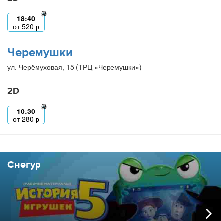
18:40
от
520
р
Черемушки
ул. Черёмуховая, 15 (ТРЦ «Черемушки»)
2D
10:30
от
280
р
Снегур