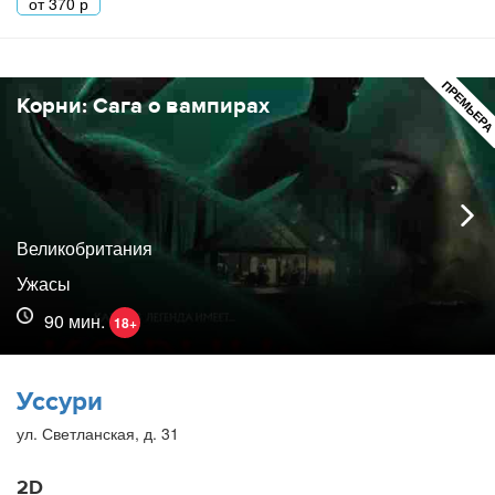
от
370
р
ПРЕМЬЕР
Корни: Сага о вампирах
Великобритания
Ужасы
90 мин.
18+
Уссури
ул. Светланская, д. 31
2D