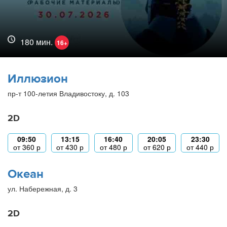
180 мин.
16+
Иллюзион
пр-т 100-летия Владивостоку, д. 103
2D
09:50
13:15
16:40
20:05
23:30
от
360
р
от
430
р
от
480
р
от
620
р
от
440
р
Океан
ул. Набережная, д. 3
2D