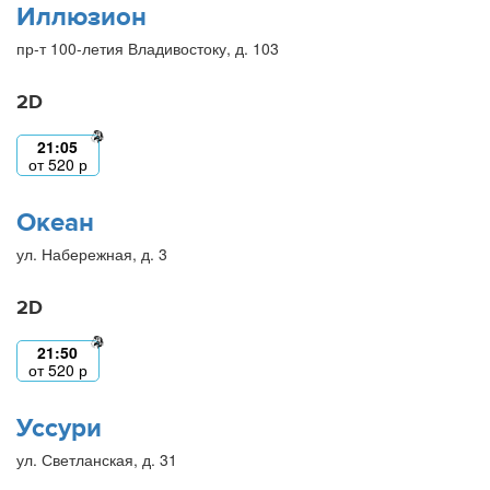
Иллюзион
пр-т 100-летия Владивостоку, д. 103
2D
21:05
от
520
р
Океан
ул. Набережная, д. 3
2D
21:50
от
520
р
Уссури
ул. Светланская, д. 31