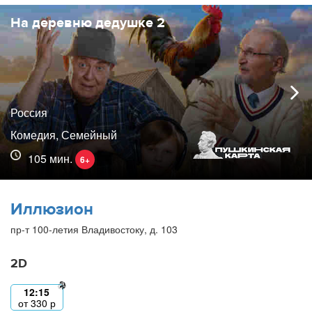
На деревню дедушке 2
Россия
Комедия, Семейный
105 мин.
6+
Иллюзион
пр-т 100-летия Владивостоку, д. 103
2D
12:15
от
330
р