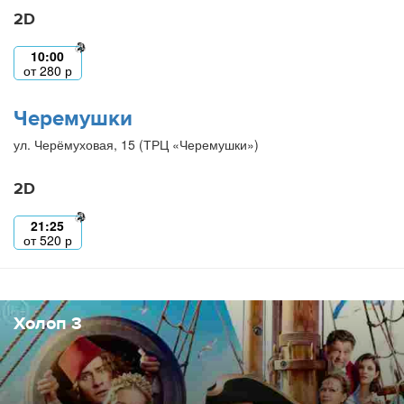
2D
10:00
от
280
р
Черемушки
ул. Черёмуховая, 15 (ТРЦ «Черемушки»)
2D
21:25
от
520
р
Холоп 3