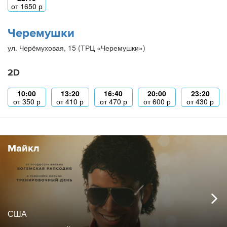
от
1650
р
Черемушки
ул. Черёмуховая, 15 (ТРЦ «Черемушки»)
2D
10:00
13:20
16:40
20:00
23:20
от
350
р
от
410
р
от
470
р
от
600
р
от
430
р
Майкл
США