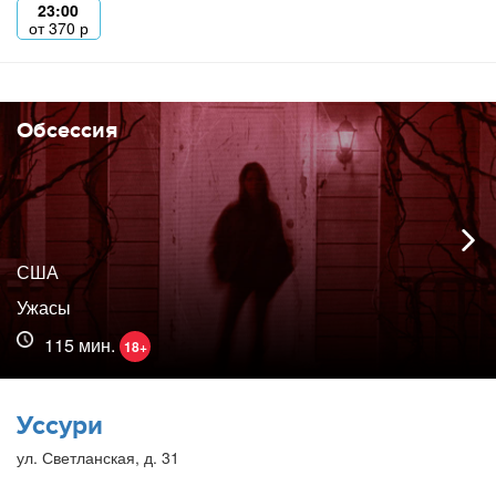
23:00
от
370
р
Обсессия
США
Ужасы
115 мин.
18+
Уссури
ул. Светланская, д. 31