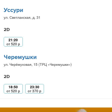
Уссури
ул. Светланская, д. 31
2D
21:20
от
520
р
Черемушки
ул. Черёмуховая, 15 (ТРЦ «Черемушки»)
2D
18:50
23:30
от
520
р
от
370
р