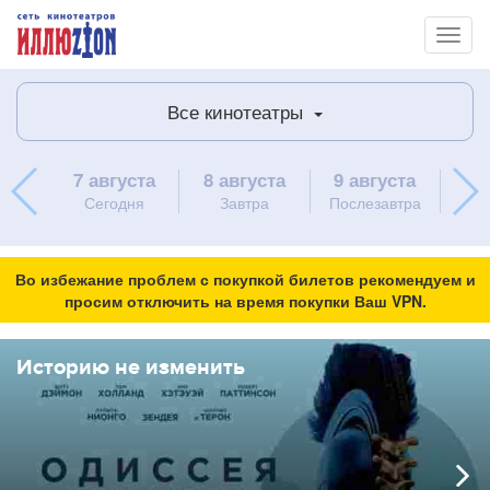
Toggl
naviga
Все кинотеатры
7 августа
8 августа
9 августа
10 
Сегодня
Завтра
Послезавтра
пон
Во избежание проблем с покупкой билетов рекомендуем и
просим отключить на время покупки Ваш VPN.
Историю не изменить