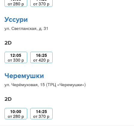
от
280
р
от
370
р
Уссури
ул. Светланская, д. 31
2D
12:05
16:25
от
330
р
от
420
р
Черемушки
ул. Черёмуховая, 15 (ТРЦ «Черемушки»)
2D
10:00
14:25
от
280
р
от
370
р