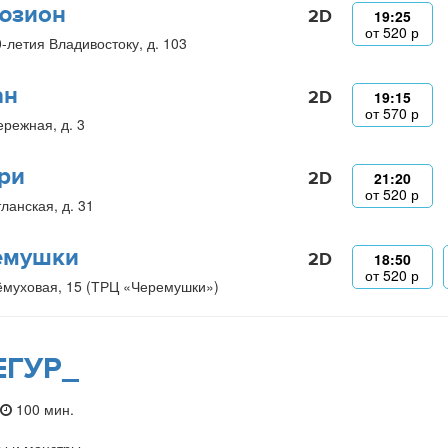
юзион
2D
19:25
от
520
р
0-летия Владивостоку, д. 103
ан
2D
19:15
от
570
р
ережная, д. 3
ри
2D
21:20
от
520
р
ланская, д. 31
емушки
2D
18:50
от
520
р
ёмуховая, 15 (ТРЦ «Черемушки»)
ЕГУР_
100 мин.