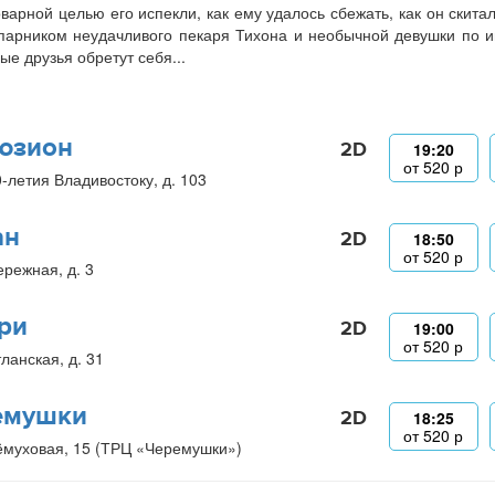
оварной целью его испекли, как ему удалось сбежать, как он скита
парником неудачливого пекаря Тихона и необычной девушки по и
ые друзья обретут себя...
юзион
2D
19:20
от
520
р
0-летия Владивостоку, д. 103
ан
2D
18:50
от
520
р
ережная, д. 3
ри
2D
19:00
от
520
р
ланская, д. 31
емушки
2D
18:25
от
520
р
ёмуховая, 15 (ТРЦ «Черемушки»)