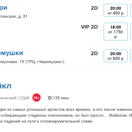
ри
2D
20:00
от
450
р
ланская, д. 31
VIP 2D
18:00
от
1750
р
емушки
2D
20:00
от
600
р
ёмуховая, 15 (ТРЦ «Черемушки»)
йкл
фический | США
135 мин.
18+
ин из самых успешных артистов всех времен, а его песни изменили
 собирающим стадионы поклонников, он был просто… Майклом. И
 и падений на пути к головокружительной славе.