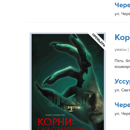
Чер
ул. Чер
Кор
ПРЕМЬЕРА
ужасы |
Пять бл
кошмаро
Уссу
ул. Свет
Чер
ул. Чер