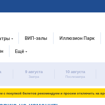
ВИП-залы
Иллюзион Парк
атры
йн
Ещё
а
9 августа
10 августа
Завтра
Послезавтра
м с покупкой билетов рекомендуем и просим отключить на вр