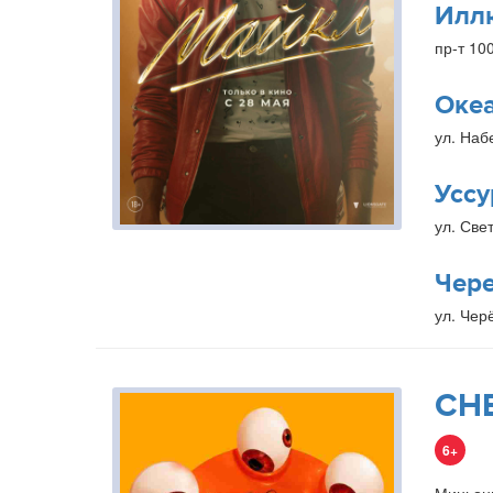
Илл
пр-т 10
Оке
ул. Наб
Уссу
ул. Свет
Чер
ул. Чер
СН
6+