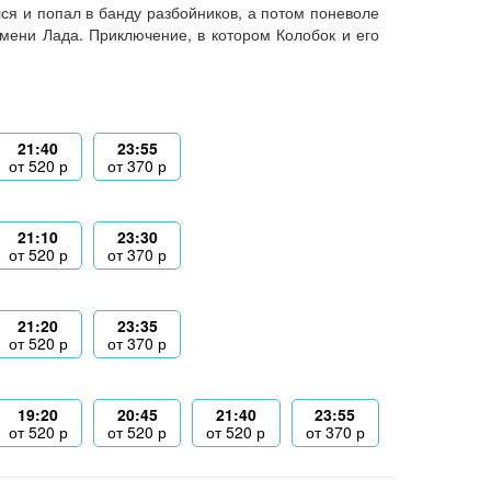
лся и попал в банду разбойников, а потом поневоле
мени Лада. Приключение, в котором Колобок и его
21:40
23:55
от
520
р
от
370
р
21:10
23:30
от
520
р
от
370
р
21:20
23:35
от
520
р
от
370
р
19:20
20:45
21:40
23:55
от
520
р
от
520
р
от
520
р
от
370
р