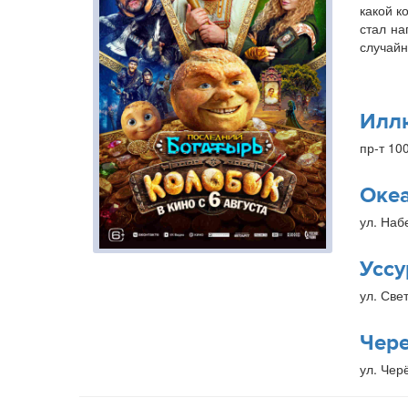
какой к
стал на
случайн
Илл
пр-т 10
Оке
ул. Наб
Уссу
ул. Свет
Чер
ул. Чер