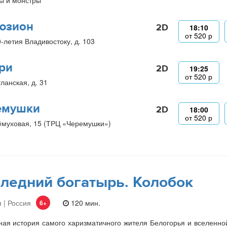
ы и монстры
юзион
2D
18:10
от
520
р
0-летия Владивостоку, д. 103
ри
2D
19:25
от
520
р
ланская, д. 31
емушки
2D
18:00
от
520
р
ёмуховая, 15 (ТРЦ «Черемушки»)
ледний богатырь. Колобок
 | Россия
120 мин.
6+
ая история самого харизматичного жителя Белогорья и вселенно