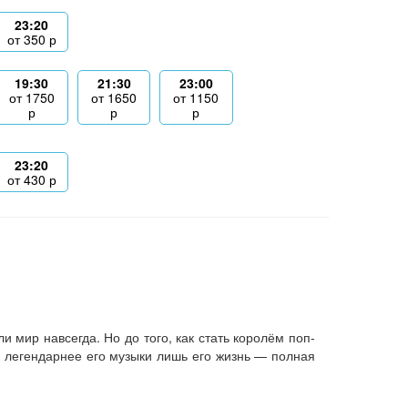
23:20
от
350
р
19:30
21:30
23:00
от
1750
от
1650
от
1150
р
р
р
23:20
от
430
р
 мир навсегда. Но до того, как стать королём поп-
 легендарнее его музыки лишь его жизнь — полная