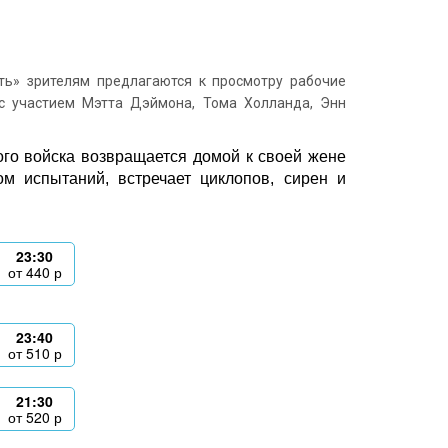
ь» зрителям предлагаются к просмотру рабочие
с участием Мэтта Дэймона, Тома Холланда, Энн
ого войска возвращается домой к своей жене
м испытаний, встречает циклопов, сирен и
23:30
от
440
р
23:40
от
510
р
21:30
от
520
р