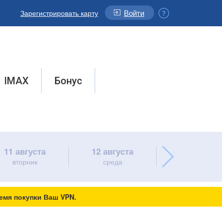
Войти
Зарегистрировать карту
IMAX
Бонус
11 августа
12 августа
13 августа
вторник
среда
четверг
емя покупки Ваш VPN.