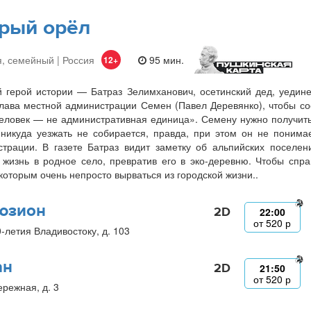
рый орёл
, семейный | Россия
95 мин.
12+
 герой истории — Батраз Зелимханович, осетинский дед, уедин
лава местной администрации Семен (Павел Деревянко), чтобы со
еловек — не административная единица». Семену нужно получить 
никуда уезжать не собирается, правда, при этом он не понима
трации. В газете Батраз видит заметку об альпийских поселе
 жизнь в родное село, превратив его в эко-деревню. Чтобы спр
 которым очень непросто вырваться из городской жизни..
юзион
2D
22:00
от
520
р
0-летия Владивостоку, д. 103
ан
2D
21:50
от
520
р
ережная, д. 3