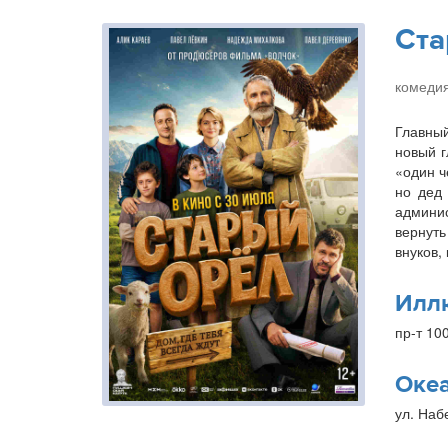
Ста
комедия
Главный
новый г
«один ч
но дед 
админис
вернуть
внуков,
Илл
пр-т 10
Оке
ул. Наб