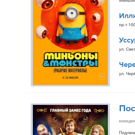
Миньон
Илл
пр-т 10
Уссу
ул. Свет
Чер
ул. Чер
Пос
комедия
Подлинн