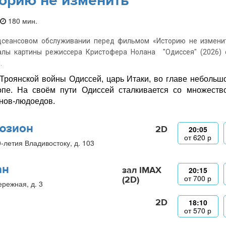
орию не изменить
180 мин.
дсеансовом обслуживании перед фильмом «Историю не изменит
алы картины режиссера Кристофера Нолана "Одиссея" (2026) 
.
Троянской войны Одиссей, царь Итаки, во главе небольш
пе. На своём пути Одиссей сталкивается со множество
нов-людоедов.
юзион
2D
20:05
от
620
р
0-летия Владивостоку, д. 103
ан
зал IMAX
20:15
от
700
р
(2D)
ережная, д. 3
2D
18:10
от
570
р