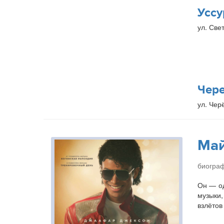
Уссу
ул. Свет
Чер
ул. Чер
Ма
биогра
Он — од
музыки,
взлётов