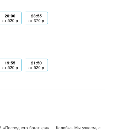
20:00
23:55
от
520
р
от
370
р
19:55
21:50
от
520
р
от
520
р
й «Последнего богатыря» — Колобка. Мы узнаем, с