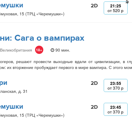
емушки
2D
21:25
от
520
р
ёмуховая, 15 (ТРЦ «Черемушки»)
ни: Сага о вампирах
 Великобритания
90 мин.
18+
огеров, решают провести выходные вдали от цивилизации, в гл
м: их вторжение пробуждает первого в мире вампира. С этого мо
ри
2D
23:55
от
370
р
ланская, д. 31
емушки
2D
23:45
от
370
р
ёмуховая, 15 (ТРЦ «Черемушки»)