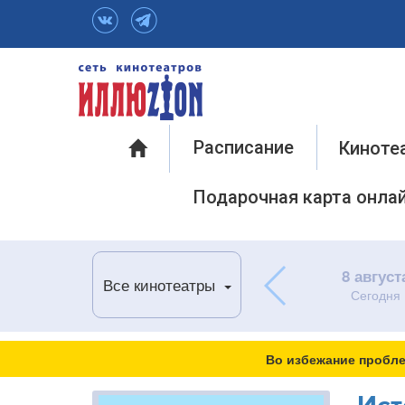
Инфо
Расписание
Киноте
Подарочная карта онла
8 август
Все кинотеатры
Сегодня
Во избежание пробле