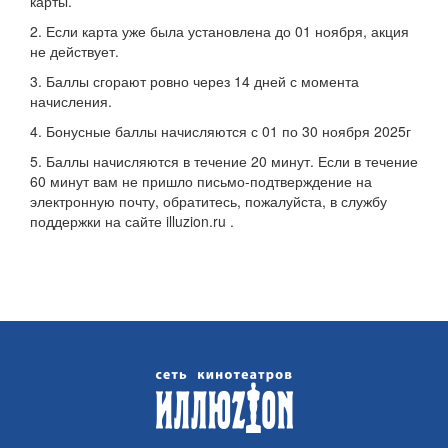
карты.
2. Если карта уже была установлена до 01 ноября, акция
не действует.
3. Баллы сгорают ровно через 14 дней с момента
начисления.
4. Бонусные баллы начисляются с 01 по 30 ноября 2025г
5. Баллы начисляются в течение 20 минут. Если в течение
60 минут вам не пришло письмо-подтверждение на
электронную почту, обратитесь, пожалуйста, в службу
поддержки на сайте
illuzion
.
ru
.