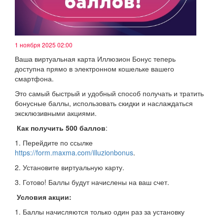
1 ноября 2025 02:00
Ваша виртуальная карта Иллюзион Бонус теперь
доступна прямо в электронном кошельке вашего
смартфона.
Это самый быстрый и удобный способ получать и тратить
бонусные баллы, использовать скидки и наслаждаться
эксклюзивными акциями.
Как получить 500 баллов
:
1. Перейдите по ссылке
https://form.maxma.com/illuzionbonus
.
2. Установите виртуальную карту.
3. Готово! Баллы будут начислены на ваш счет.
Условия акции:
1. Баллы начисляются только один раз за установку