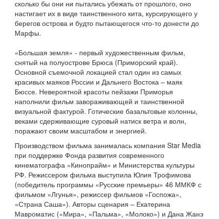
сколько бы они ни пытались убежать от прошлого, оно
настигает их в виде таинственного кита, курсирующего у
берегов острова и будто пытающегося что-то донести до
Марфы.
«Большая земля» - первый художественным фильм,
снятый на полуострове Брюса (Приморский край).
Основной съемочной локацией стал один из самых
красивых маяков России и Дальнего Востока – маяк
Бюссе. Невероятной красоты пейзажи Приморья
наполнили фильм завораживающей и таинственной
визуальной фактурой. Готические базальтовые колонны,
веками сдерживающие суровый натиск ветра и волн,
поражают своим масштабом и энергией.
Производством фильма занималась компания Star Media
при поддержке Фонда развития современного
кинематографа «Кинопрайм» и Министерства культуры
РФ. Режиссером фильма выступила Юлия Трофимова
(победитель программы «Русские премьеры» 46 ММКФ с
фильмом «Лгунья», режиссер фильмов «Госпожа»,
«Страна Саша»). Авторы сценария – Екатерина
Мавроматис («Мира», «Пальма», «Молоко») и Дана Жанэ